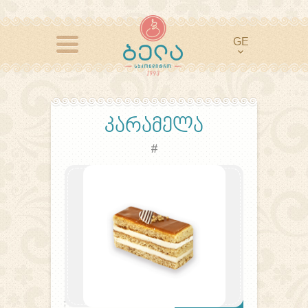
GE
კარამელა
#