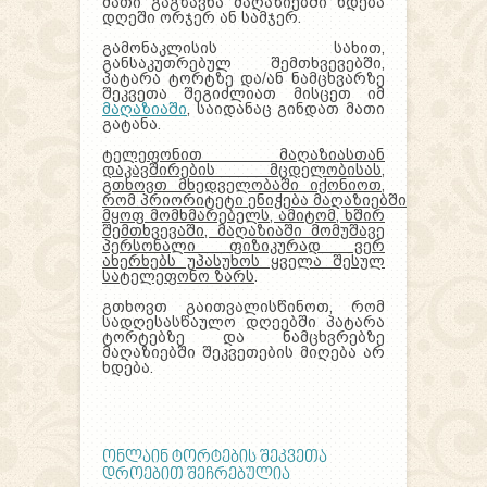
მათი გაგზავნა მაღაზიებში ხდება
დღეში ორჯერ ან სამჯერ.
გამონაკლისის სახით,
განსაკუთრებულ შემთხვევებში,
პატარა ტორტზე და/ან ნამცხვარზე
შეკვეთა შეგიძლიათ მისცეთ იმ
მაღაზიაში
, საიდანაც გინდათ მათი
გატანა.
ტელეფონით მაღაზიასთან
დაკავშირების მცდელობისას,
გთხოვთ მხედველობაში იქონიოთ,
რომ
პრიორიტეტი
ენიჭება
მაღაზიებში
მყოფ მომხმარებელს, ამიტომ, ხშირ
შემთხვევაში, მაღაზიაში მომუშავე
პერსონალი ფიზიკურად ვერ
ახერხებს უპასუხოს ყველა შესულ
სატელეფონო ზარს
.
გთხოვთ გაითვალისწინოთ, რომ
სადღესასწაულო დღეებში პატარა
ტორტებზე და ნამცხვრებზე
მაღაზიებში შეკვეთების მიღება არ
ხდება.
ონლაინ ტორტების შეკვეთა
დროებით შეჩრებულია