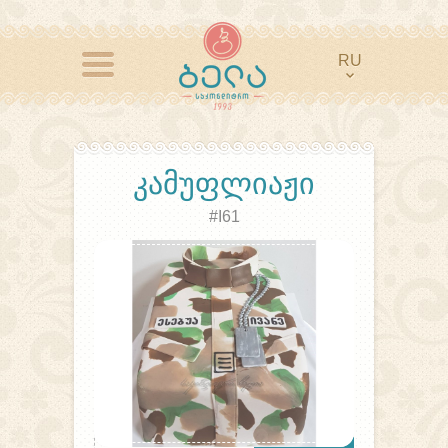
RU
ᲙᲐᲛᲣᲤᲚᲘᲐᲟᲘ
#I61