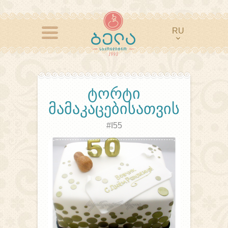
RU
ᲢᲝᲠᲢᲘ
ᲛᲐᲛᲐᲙᲐᲪᲔᲑᲘᲡᲐᲗᲕᲘᲡ
#I55