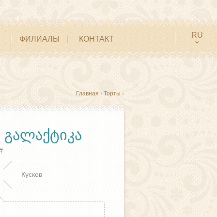
RU
ФИЛИАЛЫ
КОНТАКТ
Главная
›
Торты
›
, ᲒᲐᲚᲐᲥᲢᲘᲙᲐ
#
Кусков