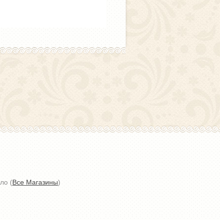
ло (
Все Магазины
)