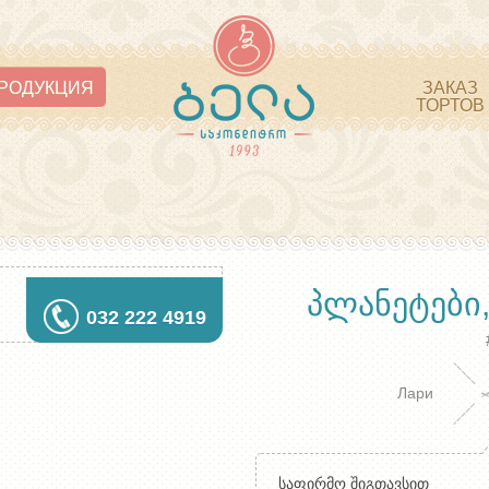
РОДУКЦИЯ
ЗАКАЗ
ТОРТОВ
ᲞᲚᲐᲜᲔᲢᲔᲑᲘ
032 222 4919
Лари
საფირმო შიგთავსით