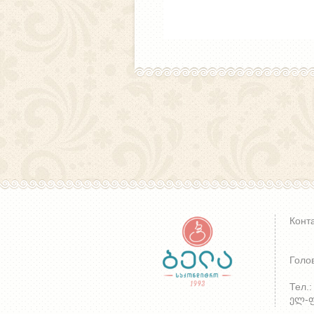
Конт
Голо
Тел.:
ელ-ფო