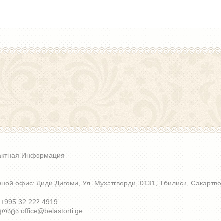
актная Информация
вной офис: Диди Дигоми, Ул. Мухатгверди, 0131, Тбилиси, Сакартве
 +995 32 222 4919
სტა:office@belastorti.ge