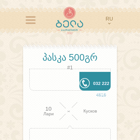
RU
ᲞᲐᲡᲙᲐ 500ᲒᲠ
#1
032 222
4919
10
Кусков
Лари