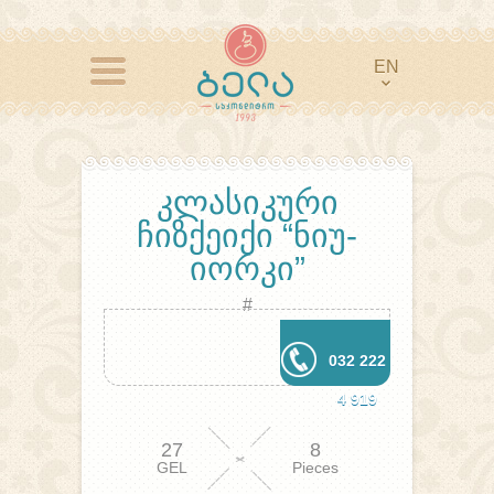
EN
ᲙᲚᲐᲡᲘᲙᲣᲠᲘ
ᲩᲘᲖᲥᲔᲘᲥᲘ “ᲜᲘᲣ-
ᲘᲝᲠᲙᲘ”
#
032 222
4 919
27
8
GEL
Pieces