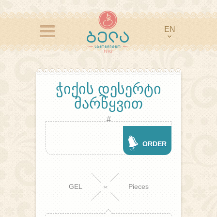
EN
ᲭᲘᲥᲘᲡ ᲓᲔᲡᲔᲠᲢᲘ
ᲛᲐᲠᲬᲧᲕᲘᲗ
#
ORDER
GEL
Pieces